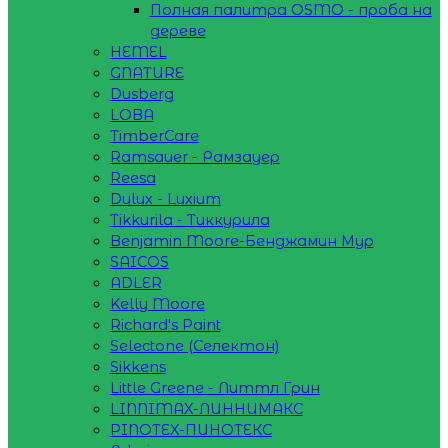
Полная палитра OSMO - проба на
дереве
HEMEL
GNATURE
Dusberg
LOBA
TimberCare
Ramsauer - Рамзауер
Reesa
Dulux - Luxium
Tikkurila - Тиккурила
Benjamin Moore-Бенджамин Мур
SAICOS
ADLER
Kelly Moore
Richard's Paint
Selectone (Селектон)
Sikkens
Little Greene - Литтл Грин
LINNIMAX-ЛИННИМАКС
PINOTEX-ПИНОТЕКС