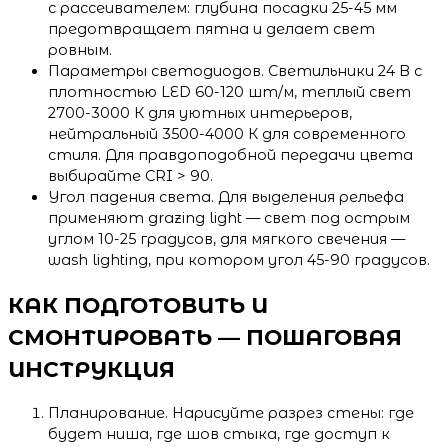
с рассеивателем: глубина посадки 25-45 мм
предотвращает пятна и делает свет
ровным.
Параметры светодиодов. Светильники 24 В с
плотностью LED 60-120 шт/м, теплый свет
2700-3000 К для уютных интерьеров,
нейтральный 3500-4000 К для современного
стиля. Для правдоподобной передачи цвета
выбирайте CRI > 90.
Угол падения света. Для выделения рельефа
применяют grazing light — свет под острым
углом 10-25 градусов, для мягкого свечения —
wash lighting, при котором угол 45-90 градусов.
КАК ПОДГОТОВИТЬ И
СМОНТИРОВАТЬ — ПОШАГОВАЯ
ИНСТРУКЦИЯ
Планирование. Нарисуйте разрез стены: где
будет ниша, где шов стыка, где доступ к