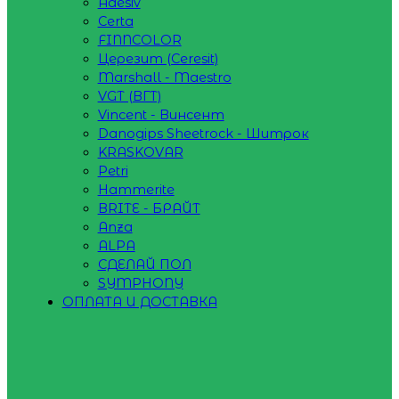
Adesiv
Certa
FINNCOLOR
Церезит (Ceresit)
Marshall - Maestro
VGT (ВГТ)
Vincent - Винсент
Danogips Sheetrock - Шитрок
KRASKOVAR
Petri
Hammerite
BRITE - БРАЙТ
Anza
ALPA
СДЕЛАЙ ПОЛ
SYMPHONY
ОПЛАТА И ДОСТАВКА