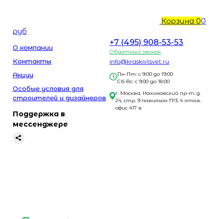
Корзина
0
0
руб
+7 (495) 908-53-53
О компании
Обратный звонок
Контакты
info@kraskivtsvet.ru
Акции
Пн-Пт: с 9:00 до 19:00
Сб-Вс: с 9:00 до 18:00
Особые условия для
г. Москва, Нахимовский пр-т, д.
строителей и дизайнеров
24, стр. 9 павильон №3, 4 этаж.
офис 417 в
Поддержка в
мессенджере