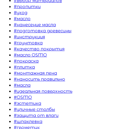
#выбор материалов
#пропитки
#уход
#масло
#нанесение масла
#подготовка древесины
#инструкция
#грунтовка
#качество покрытия
#масло OSMO
#покраска
#плитка
#монтажная пена
#наносить правильно
#масла
#идеальная поверхность
#OSMO
#эстетика
#уличные столбы
#защита от влаги
#шпаклевка
#герметик