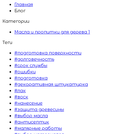
Главная
Блог
Категории
Масла и пропитки для дерева
1
Теги
#подготовка поверхности
#долговечность
#срок службы
#ошибки
#подготовка
#декоративная штукатурка
#лак
#воск
#нанесение
#защита древесины
#выбор масла
#антисептик
#малярные работы