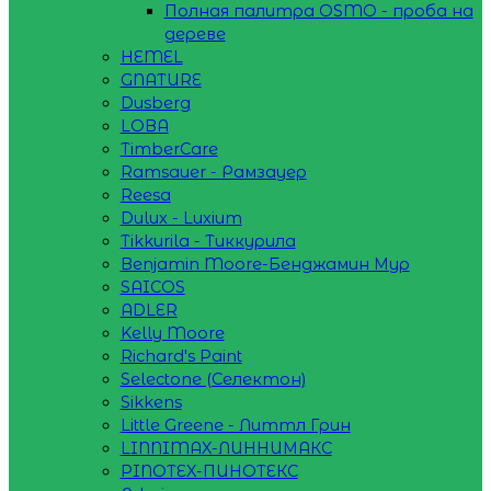
Полная палитра OSMO - проба на
дереве
HEMEL
GNATURE
Dusberg
LOBA
TimberCare
Ramsauer - Рамзауер
Reesa
Dulux - Luxium
Tikkurila - Тиккурила
Benjamin Moore-Бенджамин Мур
SAICOS
ADLER
Kelly Moore
Richard's Paint
Selectone (Селектон)
Sikkens
Little Greene - Литтл Грин
LINNIMAX-ЛИННИМАКС
PINOTEX-ПИНОТЕКС