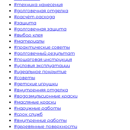
#техника нанесения
#долговечная отделка
#расчёт расхода
#защита
#долговечная защита
#выбор клея
#материалы
#практические советы
#долговечный результат
#пошаговая инструкция
#условия эксплуатации
#идеальное покрытие
#советы
#детские игрушки
#внутренняя отделка
#водоэмульсионные краски
#масляные краски
#наружные работы
#срок служб
#внутренние работы
#деревянные поверхности