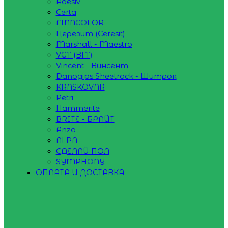
Adesiv
Certa
FINNCOLOR
Церезит (Ceresit)
Marshall - Maestro
VGT (ВГТ)
Vincent - Винсент
Danogips Sheetrock - Шитрок
KRASKOVAR
Petri
Hammerite
BRITE - БРАЙТ
Anza
ALPA
СДЕЛАЙ ПОЛ
SYMPHONY
ОПЛАТА И ДОСТАВКА