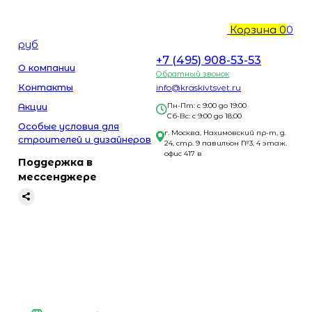
Корзина
0
0
руб
+7 (495) 908-53-53
О компании
Обратный звонок
Контакты
info@kraskivtsvet.ru
Акции
Пн-Пт: с 9:00 до 19:00
Сб-Вс: с 9:00 до 18:00
Особые условия для
г. Москва, Нахимовский пр-т, д.
строителей и дизайнеров
24, стр. 9 павильон №3, 4 этаж.
офис 417 в
Поддержка в
мессенджере