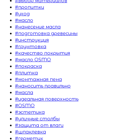
#выбор материалов
#пропитки
#уход
#масло
#нанесение масла
#подготовка древесины
#инструкция
#грунтовка
#качество покрытия
#масло OSMO
#покраска
#плитка
#монтажная пена
#наносить правильно
#масла
#идеальная поверхность
#OSMO
#эстетика
#уличные столбы
#защита от влаги
#шпаклевка
#герметик