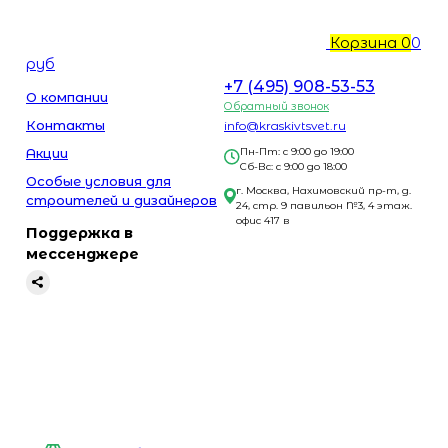
Корзина
0
0
руб
+7 (495) 908-53-53
О компании
Обратный звонок
Контакты
info@kraskivtsvet.ru
Акции
Пн-Пт: с 9:00 до 19:00
Сб-Вс: с 9:00 до 18:00
Особые условия для
г. Москва, Нахимовский пр-т, д.
строителей и дизайнеров
24, стр. 9 павильон №3, 4 этаж.
офис 417 в
Поддержка в
мессенджере