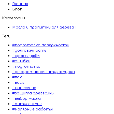
Главная
Блог
Категории
Масла и пропитки для дерева
1
Теги
#подготовка поверхности
#долговечность
#срок службы
#ошибки
#подготовка
#декоративная штукатурка
#лак
#воск
#нанесение
#защита древесины
#выбор масла
#антисептик
#малярные работы