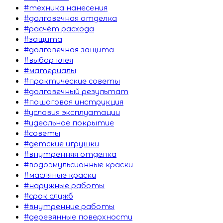
#техника нанесения
#долговечная отделка
#расчёт расхода
#защита
#долговечная защита
#выбор клея
#материалы
#практические советы
#долговечный результат
#пошаговая инструкция
#условия эксплуатации
#идеальное покрытие
#советы
#детские игрушки
#внутренняя отделка
#водоэмульсионные краски
#масляные краски
#наружные работы
#срок служб
#внутренние работы
#деревянные поверхности