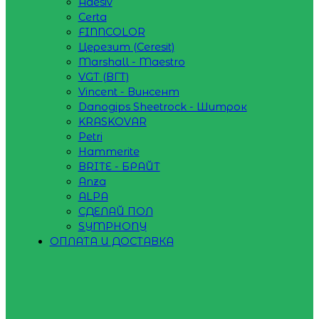
Adesiv
Certa
FINNCOLOR
Церезит (Ceresit)
Marshall - Maestro
VGT (ВГТ)
Vincent - Винсент
Danogips Sheetrock - Шитрок
KRASKOVAR
Petri
Hammerite
BRITE - БРАЙТ
Anza
ALPA
СДЕЛАЙ ПОЛ
SYMPHONY
ОПЛАТА И ДОСТАВКА