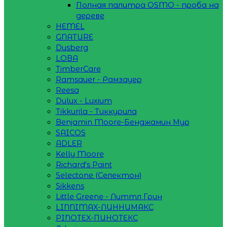
Полная палитра OSMO - проба на
дереве
HEMEL
GNATURE
Dusberg
LOBA
TimberCare
Ramsauer - Рамзауер
Reesa
Dulux - Luxium
Tikkurila - Тиккурила
Benjamin Moore-Бенджамин Мур
SAICOS
ADLER
Kelly Moore
Richard's Paint
Selectone (Селектон)
Sikkens
Little Greene - Литтл Грин
LINNIMAX-ЛИННИМАКС
PINOTEX-ПИНОТЕКС