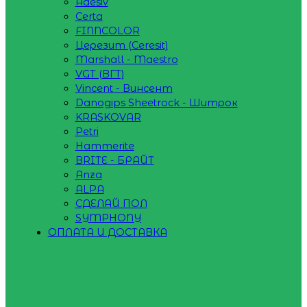
Adesiv
Certa
FINNCOLOR
Церезит (Ceresit)
Marshall - Maestro
VGT (ВГТ)
Vincent - Винсент
Danogips Sheetrock - Шитрок
KRASKOVAR
Petri
Hammerite
BRITE - БРАЙТ
Anza
ALPA
СДЕЛАЙ ПОЛ
SYMPHONY
ОПЛАТА И ДОСТАВКА