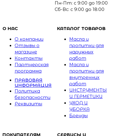
Пн-Пт: с 9:00 до 19:00
Сб-Вс: с 9:00 до 18:00
О НАС
КАТАЛОГ ТОВАРОВ
О компании
Масла и
Отзывы о
пропитки для
магазине
наружных
Контакты
работ
Партнерская
Масла и
программа
пропитки для
внутренних
ПРАВОВАЯ
работ
ИНФОРМАЦИЯ
ИНСТРУМЕНТЫ
Политика
И ГЕРМЕТИКИ
безопасности
УХОД И
Реквизиты
УБОРКА
Бренды
ПОКУПАТЕЛЯМ
СЕРВИСЫ И