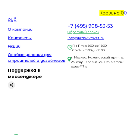
Корзина
0
0
руб
+7 (495) 908-53-53
О компании
Обратный звонок
Контакты
info@kraskivtsvet.ru
Акции
Пн-Пт: с 9:00 до 19:00
Сб-Вс: с 9:00 до 18:00
Особые условия для
г. Москва, Нахимовский пр-т, д.
строителей и дизайнеров
24, стр. 9 павильон №3, 4 этаж.
офис 417 в
Поддержка в
мессенджере