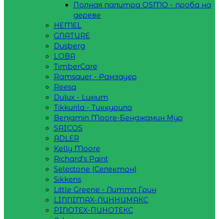
Полная палитра OSMO - проба на
дереве
HEMEL
GNATURE
Dusberg
LOBA
TimberCare
Ramsauer - Рамзауер
Reesa
Dulux - Luxium
Tikkurila - Тиккурила
Benjamin Moore-Бенджамин Мур
SAICOS
ADLER
Kelly Moore
Richard's Paint
Selectone (Селектон)
Sikkens
Little Greene - Литтл Грин
LINNIMAX-ЛИННИМАКС
PINOTEX-ПИНОТЕКС