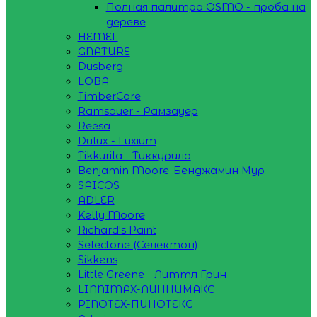
Полная палитра OSMO - проба на
дереве
HEMEL
GNATURE
Dusberg
LOBA
TimberCare
Ramsauer - Рамзауер
Reesa
Dulux - Luxium
Tikkurila - Тиккурила
Benjamin Moore-Бенджамин Мур
SAICOS
ADLER
Kelly Moore
Richard's Paint
Selectone (Селектон)
Sikkens
Little Greene - Литтл Грин
LINNIMAX-ЛИННИМАКС
PINOTEX-ПИНОТЕКС