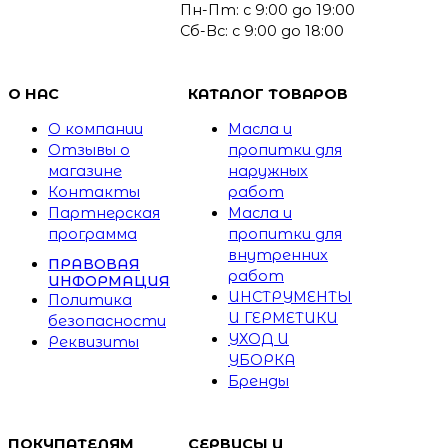
Пн-Пт: с 9:00 до 19:00
Сб-Вс: с 9:00 до 18:00
О НАС
КАТАЛОГ ТОВАРОВ
О компании
Масла и
Отзывы о
пропитки для
магазине
наружных
Контакты
работ
Партнерская
Масла и
программа
пропитки для
внутренних
ПРАВОВАЯ
работ
ИНФОРМАЦИЯ
ИНСТРУМЕНТЫ
Политика
И ГЕРМЕТИКИ
безопасности
УХОД И
Реквизиты
УБОРКА
Бренды
ПОКУПАТЕЛЯМ
СЕРВИСЫ И