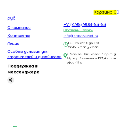
Корзина
0
0
руб
+7 (495) 908-53-53
О компании
Обратный звонок
Контакты
info@kraskivtsvet.ru
Акции
Пн-Пт: с 9:00 до 19:00
Сб-Вс: с 9:00 до 18:00
Особые условия для
г. Москва, Нахимовский пр-т, д.
строителей и дизайнеров
24, стр. 9 павильон №3, 4 этаж.
офис 417 в
Поддержка в
мессенджере