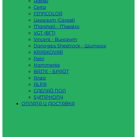
Adesiv
Certa
FINNCOLOR
Церезит (Ceresit)
Marshall - Maestro
VGT (ВГТ)
Vincent - Винсент
Danogips Sheetrock - Шитрок
KRASKOVAR
Petri
Hammerite
BRITE - БРАЙТ
Anza
ALPA
СДЕЛАЙ ПОЛ
SYMPHONY
ОПЛАТА И ДОСТАВКА