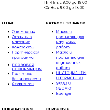
Пн-Пт: с 9:00 до 19:00
Сб-Вс: с 9:00 до 18:00
О НАС
КАТАЛОГ ТОВАРОВ
О компании
Масла и
Отзывы о
пропитки для
магазине
наружных
Контакты
работ
Партнерская
Масла и
программа
пропитки для
внутренних
ПРАВОВАЯ
работ
ИНФОРМАЦИЯ
ИНСТРУМЕНТЫ
Политика
И ГЕРМЕТИКИ
безопасности
УХОД И
Реквизиты
УБОРКА
Бренды
ПОКУПАТЕЛЯМ
СЕРВИСЫ И