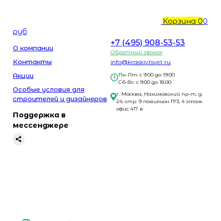
Корзина
0
0
руб
+7 (495) 908-53-53
О компании
Обратный звонок
Контакты
info@kraskivtsvet.ru
Акции
Пн-Пт: с 9:00 до 19:00
Сб-Вс: с 9:00 до 18:00
Особые условия для
г. Москва, Нахимовский пр-т, д.
строителей и дизайнеров
24, стр. 9 павильон №3, 4 этаж.
офис 417 в
Поддержка в
мессенджере