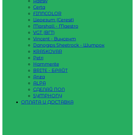
Adesiv
Certa
FINNCOLOR
Церезит (Ceresit)
Marshall - Maestro
VGT (ВГТ)
Vincent - Винсент
Danogips Sheetrock - Шитрок
KRASKOVAR
Petri
Hammerite
BRITE - БРАЙТ
Anza
ALPA
СДЕЛАЙ ПОЛ
SYMPHONY
ОПЛАТА И ДОСТАВКА