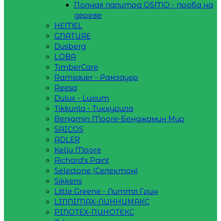
Полная палитра OSMO - проба на
дереве
HEMEL
GNATURE
Dusberg
LOBA
TimberCare
Ramsauer - Рамзауер
Reesa
Dulux - Luxium
Tikkurila - Тиккурила
Benjamin Moore-Бенджамин Мур
SAICOS
ADLER
Kelly Moore
Richard's Paint
Selectone (Селектон)
Sikkens
Little Greene - Литтл Грин
LINNIMAX-ЛИННИМАКС
PINOTEX-ПИНОТЕКС