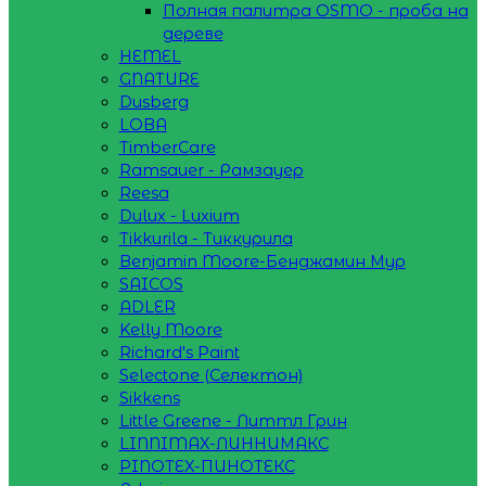
Полная палитра OSMO - проба на
дереве
HEMEL
GNATURE
Dusberg
LOBA
TimberCare
Ramsauer - Рамзауер
Reesa
Dulux - Luxium
Tikkurila - Тиккурила
Benjamin Moore-Бенджамин Мур
SAICOS
ADLER
Kelly Moore
Richard's Paint
Selectone (Селектон)
Sikkens
Little Greene - Литтл Грин
LINNIMAX-ЛИННИМАКС
PINOTEX-ПИНОТЕКС