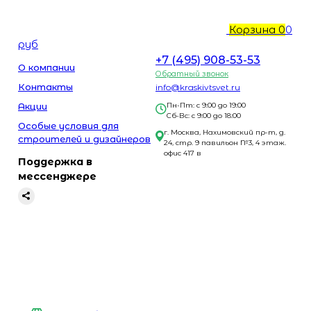
Корзина
0
0
руб
+7 (495) 908-53-53
О компании
Обратный звонок
Контакты
info@kraskivtsvet.ru
Акции
Пн-Пт: с 9:00 до 19:00
Сб-Вс: с 9:00 до 18:00
Особые условия для
г. Москва, Нахимовский пр-т, д.
строителей и дизайнеров
24, стр. 9 павильон №3, 4 этаж.
офис 417 в
Поддержка в
мессенджере