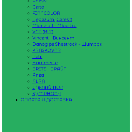
Adesiv
Certa
FINNCOLOR
Церезит (Ceresit)
Marshall - Maestro
VGT (ВГТ)
Vincent - Винсент
Danogips Sheetrock - Шитрок
KRASKOVAR
Petri
Hammerite
BRITE - БРАЙТ
Anza
ALPA
СДЕЛАЙ ПОЛ
SYMPHONY
ОПЛАТА И ДОСТАВКА