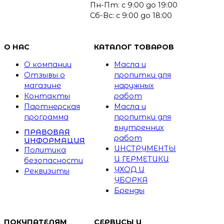
Пн-Пт: с 9:00 до 19:00
Сб-Вс: с 9:00 до 18:00
О НАС
КАТАЛОГ ТОВАРОВ
О компании
Масла и
Отзывы о
пропитки для
магазине
наружных
Контакты
работ
Партнерская
Масла и
программа
пропитки для
внутренних
ПРАВОВАЯ
работ
ИНФОРМАЦИЯ
ИНСТРУМЕНТЫ
Политика
И ГЕРМЕТИКИ
безопасности
УХОД И
Реквизиты
УБОРКА
Бренды
ПОКУПАТЕЛЯМ
СЕРВИСЫ И