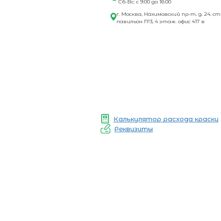
Сб-Вс: с 9:00 до 18:00
г. Москва, Нахимовский пр-т, д. 24, ст
павильон №3, 4 этаж. офис 417 в
Калькулятор расхода краски
Реквизиты