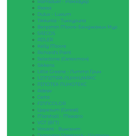
Ramsauer - Рамзауер
Reesa
Dulux - Luxium
Tikkurila - Тиккурила
Benjamin Moore-Бенджамин Мур
SAICOS
ADLER
Kelly Moore
Richard's Paint
Selectone (Селектон)
Sikkens
Little Greene - Литтл Грин
LINNIMAX-ЛИННИМАКС
PINOTEX-ПИНОТЕКС
Adesiv
Certa
FINNCOLOR
Церезит (Ceresit)
Marshall - Maestro
VGT (ВГТ)
Vincent - Винсент
Danogips Sheetrock - Шитрок