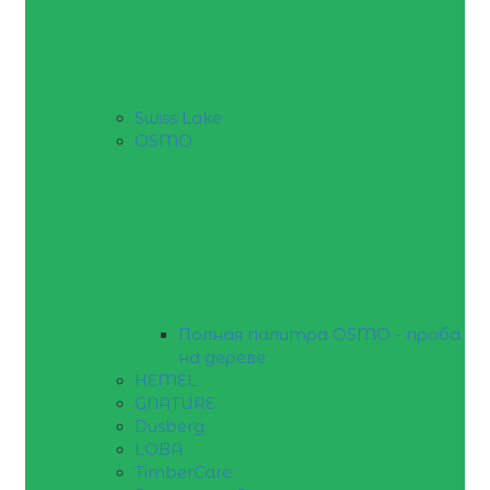
Swiss Lake
OSMO
Полная палитра OSMO - проба
на дереве
HEMEL
GNATURE
Dusberg
LOBA
TimberCare