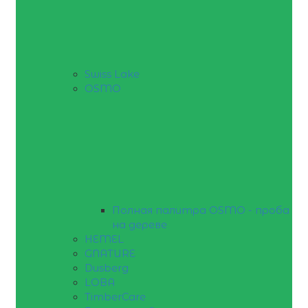
Swiss Lake
OSMO
Полная палитра OSMO - проба
на дереве
HEMEL
GNATURE
Dusberg
LOBA
TimberCare