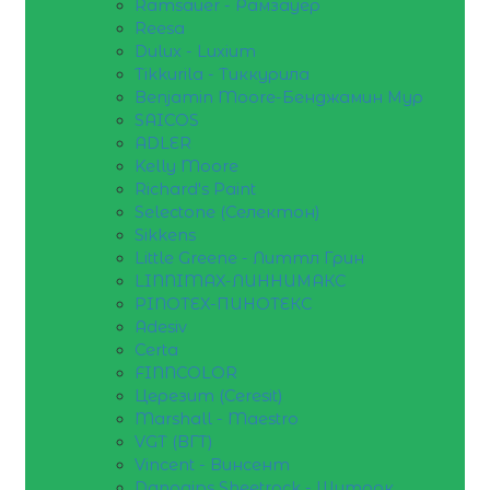
Ramsauer - Рамзауер
Reesa
Dulux - Luxium
Tikkurila - Тиккурила
Benjamin Moore-Бенджамин Мур
SAICOS
ADLER
Kelly Moore
Richard's Paint
Selectone (Селектон)
Sikkens
Little Greene - Литтл Грин
LINNIMAX-ЛИННИМАКС
PINOTEX-ПИНОТЕКС
Adesiv
Certa
FINNCOLOR
Церезит (Ceresit)
Marshall - Maestro
VGT (ВГТ)
Vincent - Винсент
Danogips Sheetrock - Шитрок