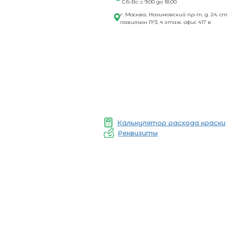
Сб-Вс: с 9:00 до 18:00
г. Москва, Нахимовский пр-т, д. 24, ст
павильон №3, 4 этаж. офис 417 в
Калькулятор расхода краски
Реквизиты