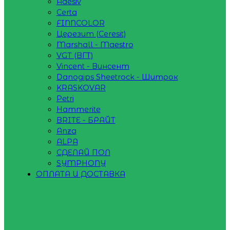
Adesiv
Certa
FINNCOLOR
Церезит (Ceresit)
Marshall - Maestro
VGT (ВГТ)
Vincent - Винсент
Danogips Sheetrock - Шитрок
KRASKOVAR
Petri
Hammerite
BRITE - БРАЙТ
Anza
ALPA
СДЕЛАЙ ПОЛ
SYMPHONY
ОПЛАТА И ДОСТАВКА