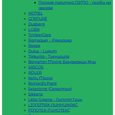
Полная палитра OSMO - проба на
дереве
HEMEL
GNATURE
Dusberg
LOBA
TimberCare
Ramsauer - Рамзауер
Reesa
Dulux - Luxium
Tikkurila - Тиккурила
Benjamin Moore-Бенджамин Мур
SAICOS
ADLER
Kelly Moore
Richard's Paint
Selectone (Селектон)
Sikkens
Little Greene - Литтл Грин
LINNIMAX-ЛИННИМАКС
PINOTEX-ПИНОТЕКС