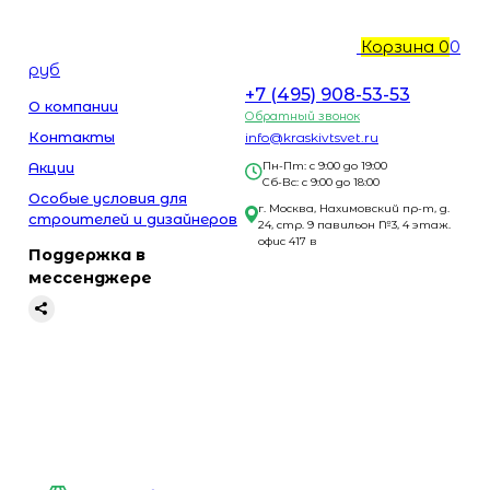
Корзина
0
0
руб
+7 (495) 908-53-53
О компании
Обратный звонок
Контакты
info@kraskivtsvet.ru
Акции
Пн-Пт: с 9:00 до 19:00
Сб-Вс: с 9:00 до 18:00
Особые условия для
г. Москва, Нахимовский пр-т, д.
строителей и дизайнеров
24, стр. 9 павильон №3, 4 этаж.
офис 417 в
Поддержка в
мессенджере