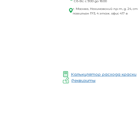
Сб-Вс: с 9:00 до 18:00
г. Москва, Нахимовский пр-т, д. 24, ст
павильон №3, 4 этаж. офис 417 в
Калькулятор расхода краски
Реквизиты