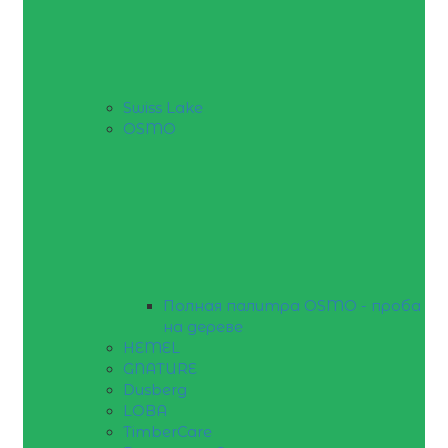
Swiss Lake
OSMO
Полная палитра OSMO - проба
на дереве
HEMEL
GNATURE
Dusberg
LOBA
TimberCare