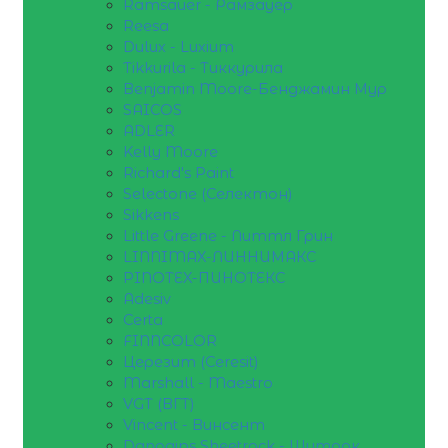
Ramsauer - Рамзауер
Reesa
Dulux - Luxium
Tikkurila - Тиккурила
Benjamin Moore-Бенджамин Мур
SAICOS
ADLER
Kelly Moore
Richard's Paint
Selectone (Селектон)
Sikkens
Little Greene - Литтл Грин
LINNIMAX-ЛИННИМАКС
PINOTEX-ПИНОТЕКС
Adesiv
Certa
FINNCOLOR
Церезит (Ceresit)
Marshall - Maestro
VGT (ВГТ)
Vincent - Винсент
Danogips Sheetrock - Шитрок