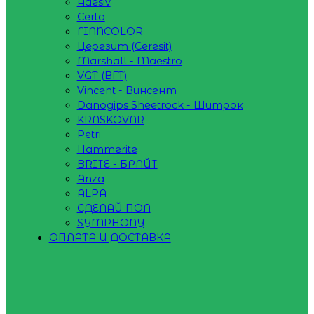
Adesiv
Certa
FINNCOLOR
Церезит (Ceresit)
Marshall - Maestro
VGT (ВГТ)
Vincent - Винсент
Danogips Sheetrock - Шитрок
KRASKOVAR
Petri
Hammerite
BRITE - БРАЙТ
Anza
ALPA
СДЕЛАЙ ПОЛ
SYMPHONY
ОПЛАТА И ДОСТАВКА