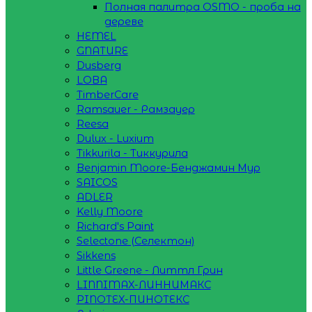
Полная палитра OSMO - проба на
дереве
HEMEL
GNATURE
Dusberg
LOBA
TimberCare
Ramsauer - Рамзауер
Reesa
Dulux - Luxium
Tikkurila - Тиккурила
Benjamin Moore-Бенджамин Мур
SAICOS
ADLER
Kelly Moore
Richard's Paint
Selectone (Селектон)
Sikkens
Little Greene - Литтл Грин
LINNIMAX-ЛИННИМАКС
PINOTEX-ПИНОТЕКС