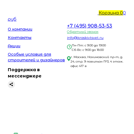
Корзина
0
0
руб
+7 (495) 908-53-53
О компании
Обратный звонок
Контакты
info@kraskivtsvet.ru
Акции
Пн-Пт: с 9:00 до 19:00
Сб-Вс: с 9:00 до 18:00
Особые условия для
г. Москва, Нахимовский пр-т, д.
строителей и дизайнеров
24, стр. 9 павильон №3, 4 этаж.
офис 417 в
Поддержка в
мессенджере