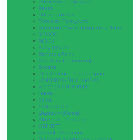
Ramsauer - Рамзауер
Reesa
Dulux - Luxium
Tikkurila - Тиккурила
Benjamin Moore-Бенджамин Мур
SAICOS
ADLER
Kelly Moore
Richard's Paint
Selectone (Селектон)
Sikkens
Little Greene - Литтл Грин
LINNIMAX-ЛИННИМАКС
PINOTEX-ПИНОТЕКС
Adesiv
Certa
FINNCOLOR
Церезит (Ceresit)
Marshall - Maestro
VGT (ВГТ)
Vincent - Винсент
Danogips Sheetrock - Шитрок