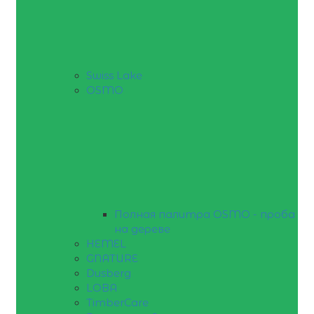
Swiss Lake
OSMO
Полная палитра OSMO - проба
на дереве
HEMEL
GNATURE
Dusberg
LOBA
TimberCare