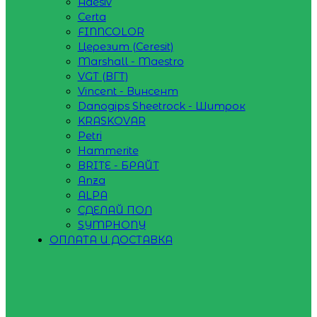
Adesiv
Certa
FINNCOLOR
Церезит (Ceresit)
Marshall - Maestro
VGT (ВГТ)
Vincent - Винсент
Danogips Sheetrock - Шитрок
KRASKOVAR
Petri
Hammerite
BRITE - БРАЙТ
Anza
ALPA
СДЕЛАЙ ПОЛ
SYMPHONY
ОПЛАТА И ДОСТАВКА