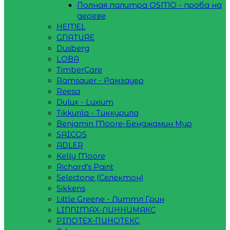
Полная палитра OSMO - проба на
дереве
HEMEL
GNATURE
Dusberg
LOBA
TimberCare
Ramsauer - Рамзауер
Reesa
Dulux - Luxium
Tikkurila - Тиккурила
Benjamin Moore-Бенджамин Мур
SAICOS
ADLER
Kelly Moore
Richard's Paint
Selectone (Селектон)
Sikkens
Little Greene - Литтл Грин
LINNIMAX-ЛИННИМАКС
PINOTEX-ПИНОТЕКС