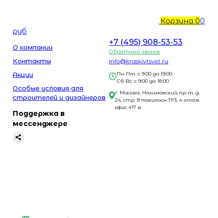
Корзина
0
0
руб
+7 (495) 908-53-53
О компании
Обратный звонок
Контакты
info@kraskivtsvet.ru
Акции
Пн-Пт: с 9:00 до 19:00
Сб-Вс: с 9:00 до 18:00
Особые условия для
г. Москва, Нахимовский пр-т, д.
строителей и дизайнеров
24, стр. 9 павильон №3, 4 этаж.
офис 417 в
Поддержка в
мессенджере