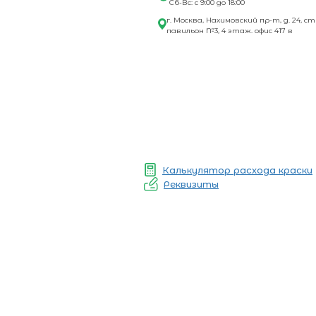
Сб-Вс: с 9:00 до 18:00
г. Москва, Нахимовский пр-т, д. 24, ст
павильон №3, 4 этаж. офис 417 в
Калькулятор расхода краски
Реквизиты