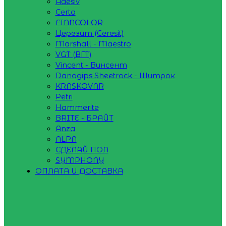
Adesiv
Certa
FINNCOLOR
Церезит (Ceresit)
Marshall - Maestro
VGT (ВГТ)
Vincent - Винсент
Danogips Sheetrock - Шитрок
KRASKOVAR
Petri
Hammerite
BRITE - БРАЙТ
Anza
ALPA
СДЕЛАЙ ПОЛ
SYMPHONY
ОПЛАТА И ДОСТАВКА