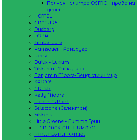
Полная палитра OSMO - проба на
дереве
HEMEL
GNATURE
Dusberg
LOBA
TimberCare
Ramsauer - Рамзауер
Reesa
Dulux - Luxium
Tikkurila - Тиккурила
Benjamin Moore-Бенджамин Мур
SAICOS
ADLER
Kelly Moore
Richard's Paint
Selectone (Селектон)
Sikkens
Little Greene - Литтл Грин
LINNIMAX-ЛИННИМАКС
PINOTEX-ПИНОТЕКС