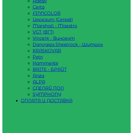
Adesiv
Certa
FINNCOLOR
Церезит (Ceresit)
Marshall - Maestro
VGT (ВГТ)
Vincent - Винсент
Danogips Sheetrock - Шитрок
KRASKOVAR
Petri
Hammerite
BRITE - БРАЙТ
Anza
ALPA
СДЕЛАЙ ПОЛ
SYMPHONY
ОПЛАТА И ДОСТАВКА