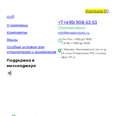
Корзина
0
0
руб
+7 (495) 908-53-53
О компании
Обратный звонок
Контакты
info@kraskivtsvet.ru
Акции
Пн-Пт: с 9:00 до 19:00
Сб-Вс: с 9:00 до 18:00
Особые условия для
г. Москва, Нахимовский пр-т, д.
строителей и дизайнеров
24, стр. 9 павильон №3, 4 этаж.
офис 417 в
Поддержка в
мессенджере