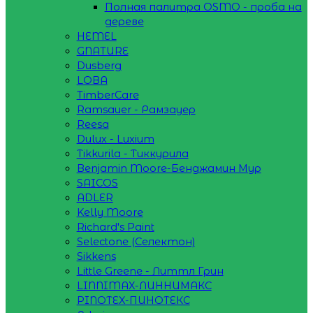
Полная палитра OSMO - проба на
дереве
HEMEL
GNATURE
Dusberg
LOBA
TimberCare
Ramsauer - Рамзауер
Reesa
Dulux - Luxium
Tikkurila - Тиккурила
Benjamin Moore-Бенджамин Мур
SAICOS
ADLER
Kelly Moore
Richard's Paint
Selectone (Селектон)
Sikkens
Little Greene - Литтл Грин
LINNIMAX-ЛИННИМАКС
PINOTEX-ПИНОТЕКС