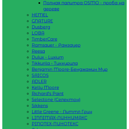
Полная палитра OSMO - проба на
дереве
HEMEL
GNATURE
Dusberg
LOBA
TimberCare
Ramsauer - Рамзауер
Reesa
Dulux - Luxium
Tikkurila - Тиккурила
Benjamin Moore-Бенджамин Мур
SAICOS
ADLER
Kelly Moore
Richard's Paint
Selectone (Селектон)
Sikkens
Little Greene - Литтл Грин
LINNIMAX-ЛИННИМАКС
PINOTEX-ПИНОТЕКС