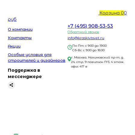
Корзина
0
0
руб
+7 (495) 908-53-53
О компании
Обратный звонок
Контакты
info@kraskivtsvet.ru
Акции
Пн-Пт: с 9:00 до 19:00
Сб-Вс: с 9:00 до 18:00
Особые условия для
г. Москва, Нахимовский пр-т, д.
строителей и дизайнеров
24, стр. 9 павильон №3, 4 этаж.
офис 417 в
Поддержка в
мессенджере