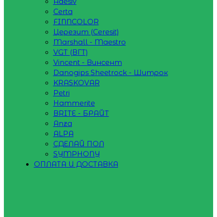
Adesiv
Certa
FINNCOLOR
Церезит (Ceresit)
Marshall - Maestro
VGT (ВГТ)
Vincent - Винсент
Danogips Sheetrock - Шитрок
KRASKOVAR
Petri
Hammerite
BRITE - БРАЙТ
Anza
ALPA
СДЕЛАЙ ПОЛ
SYMPHONY
ОПЛАТА И ДОСТАВКА