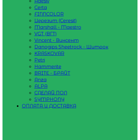
Adesiv
Certa
FINNCOLOR
Церезит (Ceresit)
Marshall - Maestro
VGT (ВГТ)
Vincent - Винсент
Danogips Sheetrock - Шитрок
KRASKOVAR
Petri
Hammerite
BRITE - БРАЙТ
Anza
ALPA
СДЕЛАЙ ПОЛ
SYMPHONY
ОПЛАТА И ДОСТАВКА