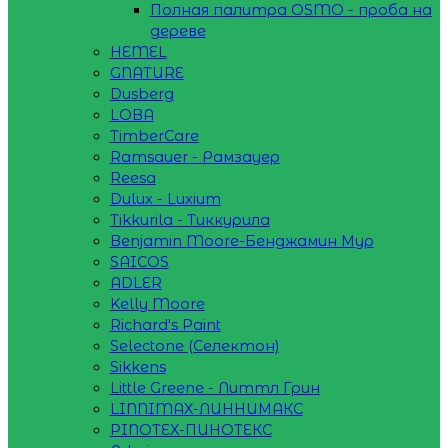
Полная палитра OSMO - проба на
дереве
HEMEL
GNATURE
Dusberg
LOBA
TimberCare
Ramsauer - Рамзауер
Reesa
Dulux - Luxium
Tikkurila - Тиккурила
Benjamin Moore-Бенджамин Мур
SAICOS
ADLER
Kelly Moore
Richard's Paint
Selectone (Селектон)
Sikkens
Little Greene - Литтл Грин
LINNIMAX-ЛИННИМАКС
PINOTEX-ПИНОТЕКС