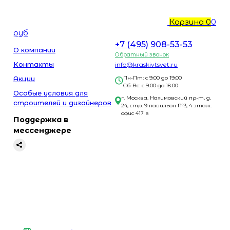
Корзина
0
0
руб
+7 (495) 908-53-53
О компании
Обратный звонок
Контакты
info@kraskivtsvet.ru
Акции
Пн-Пт: с 9:00 до 19:00
Сб-Вс: с 9:00 до 18:00
Особые условия для
г. Москва, Нахимовский пр-т, д.
строителей и дизайнеров
24, стр. 9 павильон №3, 4 этаж.
офис 417 в
Поддержка в
мессенджере