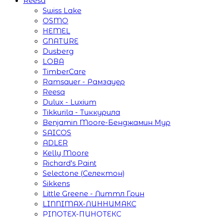
Reesa
Swiss Lake
OSMO
HEMEL
GNATURE
Dusberg
LOBA
TimberCare
Ramsauer - Рамзауер
Reesa
Dulux - Luxium
Tikkurila - Тиккурила
Benjamin Moore-Бенджамин Мур
SAICOS
ADLER
Kelly Moore
Richard's Paint
Selectone (Селектон)
Sikkens
Little Greene - Литтл Грин
LINNIMAX-ЛИННИМАКС
PINOTEX-ПИНОТЕКС