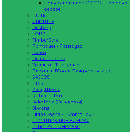
Полная палитра OSMO - проба на
дереве
HEMEL
GNATURE
Dusberg
LOBA
TimberCare
Ramsauer - Рамзауер
Reesa
Dulux - Luxium
Tikkurila - Тиккурила
Benjamin Moore-Бенджамин Мур
SAICOS
ADLER
Kelly Moore
Richard's Paint
Selectone (Селектон)
Sikkens
Little Greene - Литтл Грин
LINNIMAX-ЛИННИМАКС
PINOTEX-ПИНОТЕКС