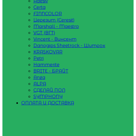
Adesiv
Certa
FINNCOLOR
Церезит (Ceresit)
Marshall - Maestro
VGT (ВГТ)
Vincent - Винсент
Danogips Sheetrock - Шитрок
KRASKOVAR
Petri
Hammerite
BRITE - БРАЙТ
Anza
ALPA
СДЕЛАЙ ПОЛ
SYMPHONY
ОПЛАТА И ДОСТАВКА