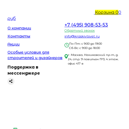
Корзина
0
0
руб
+7 (495) 908-53-53
О компании
Обратный звонок
Контакты
info@kraskivtsvet.ru
Акции
Пн-Пт: с 9:00 до 19:00
Сб-Вс: с 9:00 до 18:00
Особые условия для
г. Москва, Нахимовский пр-т, д.
строителей и дизайнеров
24, стр. 9 павильон №3, 4 этаж.
офис 417 в
Поддержка в
мессенджере