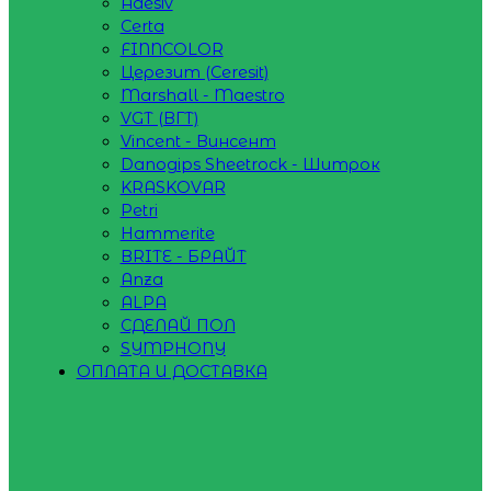
Adesiv
Certa
FINNCOLOR
Церезит (Ceresit)
Marshall - Maestro
VGT (ВГТ)
Vincent - Винсент
Danogips Sheetrock - Шитрок
KRASKOVAR
Petri
Hammerite
BRITE - БРАЙТ
Anza
ALPA
СДЕЛАЙ ПОЛ
SYMPHONY
ОПЛАТА И ДОСТАВКА