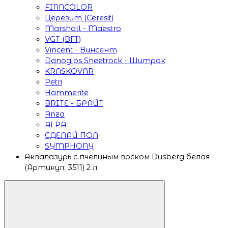
FINNCOLOR
Церезит (Ceresit)
Marshall - Maestro
VGT (ВГТ)
Vincent - Винсент
Danogips Sheetrock - Шитрок
KRASKOVAR
Petri
Hammerite
BRITE - БРАЙТ
Anza
ALPA
СДЕЛАЙ ПОЛ
SYMPHONY
Аквалазурь с пчелиным воском Dusberg белая
(Артикул: 3511) 2 л