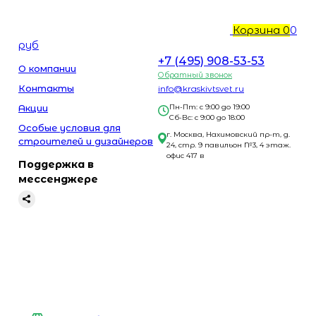
Корзина
0
0
руб
+7 (495) 908-53-53
О компании
Обратный звонок
Контакты
info@kraskivtsvet.ru
Акции
Пн-Пт: с 9:00 до 19:00
Сб-Вс: с 9:00 до 18:00
Особые условия для
г. Москва, Нахимовский пр-т, д.
строителей и дизайнеров
24, стр. 9 павильон №3, 4 этаж.
офис 417 в
Поддержка в
мессенджере