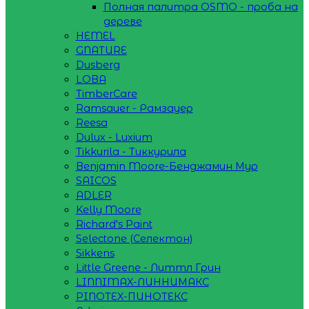
Полная палитра OSMO - проба на
дереве
HEMEL
GNATURE
Dusberg
LOBA
TimberCare
Ramsauer - Рамзауер
Reesa
Dulux - Luxium
Tikkurila - Тиккурила
Benjamin Moore-Бенджамин Мур
SAICOS
ADLER
Kelly Moore
Richard's Paint
Selectone (Селектон)
Sikkens
Little Greene - Литтл Грин
LINNIMAX-ЛИННИМАКС
PINOTEX-ПИНОТЕКС