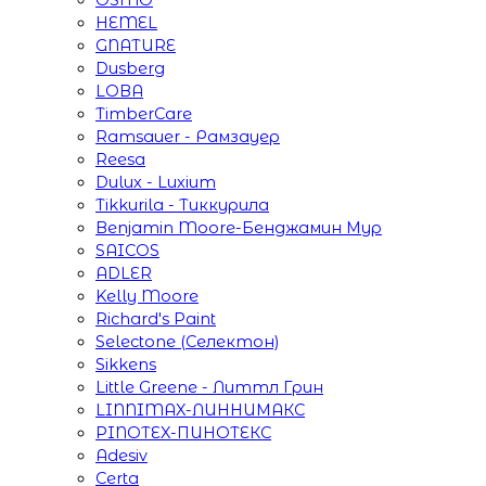
HEMEL
GNATURE
Dusberg
LOBA
TimberCare
Ramsauer - Рамзауер
Reesa
Dulux - Luxium
Tikkurila - Тиккурила
Benjamin Moore-Бенджамин Мур
SAICOS
ADLER
Kelly Moore
Richard's Paint
Selectone (Селектон)
Sikkens
Little Greene - Литтл Грин
LINNIMAX-ЛИННИМАКС
PINOTEX-ПИНОТЕКС
Adesiv
Certa